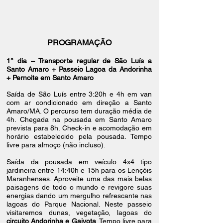
PROGRAMAÇÃO
1° dia –
Transporte regular de São Luís a
Santo Amaro + Passeio Lagoa da Andorinha
+ Pernoite em Santo Amaro
Saída de São Luís entre 3:20h e 4h em van
com ar condicionado em direção a Santo
Amaro/MA. O percurso tem duração média de
4h. Chegada na pousada em Santo Amaro
prevista para 8h. Check-in e acomodação em
horário estabelecido pela pousada. Tempo
livre para almoço (não incluso).
Saída da pousada em veículo 4x4 tipo
jardineira entre 14:40h e 15h para os Lençóis
Maranhenses. Aproveite uma das mais belas
paisagens de todo o mundo e revigore suas
energias dando um mergulho refrescante nas
lagoas do Parque Nacional. Neste passeio
visitaremos dunas, vegetação,
lagoas do
circuito Andorinha e Gaivota
. Tempo livre para