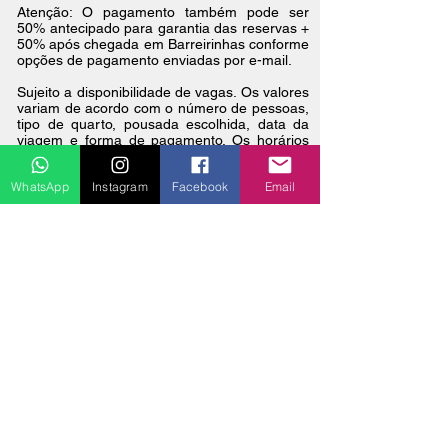
Atenção: O pagamento também pode ser
50% antecipado para garantia das reservas +
50% após chegada em Barreirinhas conforme
opções de pagamento enviadas por e-mail.
Sujeito a disponibilidade de vagas. Os valores
variam de acordo com o número de pessoas,
tipo de quarto, pousada escolhida, data da
viagem e forma de pagamento. Os horários
de saída e retorno dos passeios podem sofrer
variação. As opções de pousadas e valores
WhatsApp
Instagram
Facebook
Email
serão enviadas no roteiro detalhado por e-
mail ou whatsapp por nosso setor de
atendimento e reservas.
INFORMAÇÕES E RESERVAS