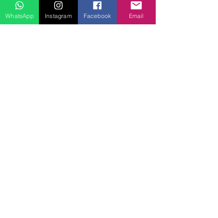
Pacote Santo Amaro e Atins
WhatsApp
Instagram
Facebook
Email
Santo Amaro e Barreirinhas 03 dias
Santo Amaro e Barreirinhas 04 dias
Barreirinhas e Santo Amaro 07 dias
Lençóis Maranhenses
Rota das Emoções
Clique aqui e reserve transportes e passeios!
Fones / WhatsApp
(98) 98918-1701
(98) 99120-6622