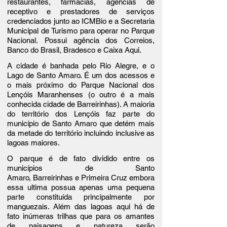
restaurantes, farmácias, agencias de
receptivo e prestadores de serviços
credenciados junto ao ICMBio e a Secretaria
Municipal de Turismo para operar no Parque
Nacional.
Possui agência
dos
Correios,
Banco do Brasil, Bradesco e Caixa Aqui.
A cidade é
banhada pelo
Rio Alegre
, e o
Lago de Santo Amaro.
É um dos acessos e
o mais próximo do
Parque Nacional dos
Lençóis Maranhenses
(o outro é a mais
conhecida cidade de Barreirinhas). A maioria
do território dos Lençóis faz parte do
município de Santo Amaro que detém mais
da metade do território incluindo inclusive as
lagoas maiores.
O parque é de fato dividido entre os
municípios de Santo
Amaro,
Barreirinh
as
e
Primeira Cruz
embora
essa ultima possua apenas uma pequena
parte constituída principalmente por
manguezais. Além das lagoas aqui há de
fato inúmeras trilhas que para os amantes
de paisagens e natureza serão