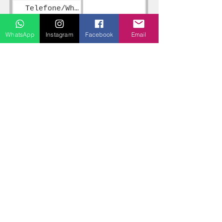
WhatsApp
Instagram
Facebook
Email
Enviar
Fones / WhatsApp
(98) 98918-1701
(98) 99120-6622
contato@arisdomar.com.br
CNPJ:
13.562.653
/0001-06
Cadastur:
10.041712.10.0001-5