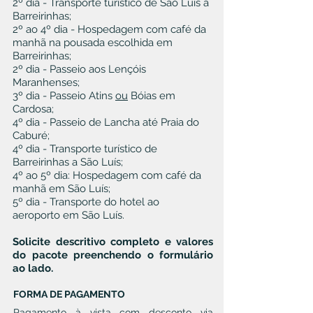
2º dia - Transporte turístico de São Luís a
Barreirinhas;
2º ao 4º dia - Hospedagem com café da
manhã na pousada escolhida em
Barreirinhas;
2º dia - Passeio aos Lençóis
Maranhenses;
3º dia - Passeio Atins
ou
Bóias em
Cardosa;
4º dia - Passeio de Lancha até Praia do
Caburé;
4º dia - Transporte turístico de
Barreirinhas a São Luís;
4º ao 5º dia: Hospedagem com café da
manhã em São Luís;
5º dia - Transporte do hotel ao
aeroporto em São Luís.
Solicite descritivo completo e valores
do pacote preenchendo o formulário
ao lado.
FORMA DE PAGAMENTO
Pagamento à vista com desconto via